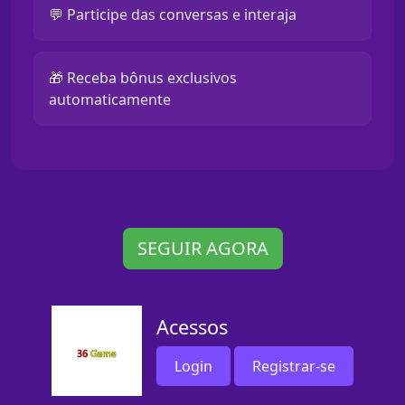
💬 Participe das conversas e interaja
🎁 Receba bônus exclusivos
automaticamente
SEGUIR AGORA
Acessos
Login
Registrar-se