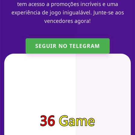
tem acesso a promoções incríveis e uma
experiência de jogo inigualável. Junte-se aos
vencedores agora!
SEGUIR NO TELEGRAM