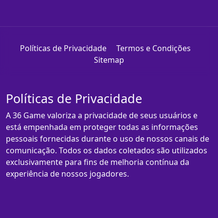
Políticas de Privacidade
Termos e Condições
Sitemap
Políticas de Privacidade
A 36 Game valoriza a privacidade de seus usuários e
está empenhada em proteger todas as informações
pessoais fornecidas durante o uso de nossos canais de
comunicação. Todos os dados coletados são utilizados
exclusivamente para fins de melhoria contínua da
experiência de nossos jogadores.