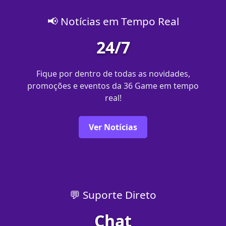
📢 Notícias em Tempo Real
24/7
Fique por dentro de todas as novidades,
promoções e eventos da 36 Game em tempo
real!
Ver Notícias
💬 Suporte Direto
Chat