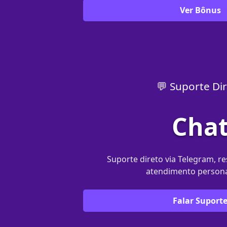
Ver Bônus
💬 Suporte Di
Cha
Suporte direto via Telegram, r
atendimento persona
Falar Suport