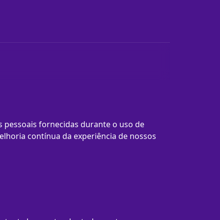
s pessoais fornecidas durante o uso de
elhoria contínua da experiência de nossos