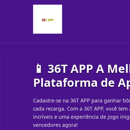
📱 36T APP A Me
Plataforma de A
Cadastre-se na 36T APP para ganhar bô
cada recarga. Com a 36T APP, você tem
incríveis e uma experiência de jogo inig
vencedores agora!