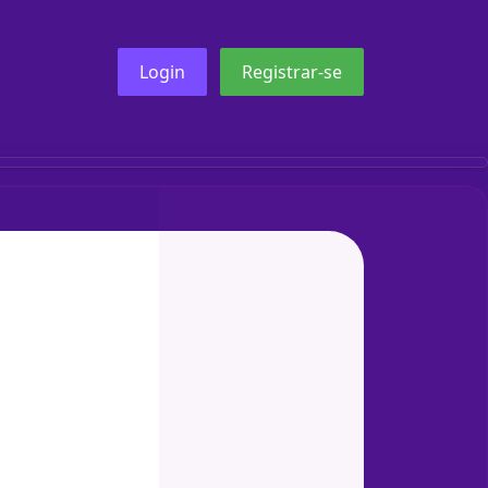
Login
Registrar-se