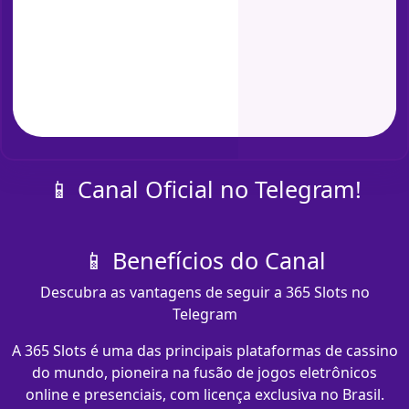
📱 Canal Oficial no Telegram!
📱 Benefícios do Canal
Descubra as vantagens de seguir a 365 Slots no
Telegram
A 365 Slots é uma das principais plataformas de cassino
do mundo, pioneira na fusão de jogos eletrônicos
online e presenciais, com licença exclusiva no Brasil.