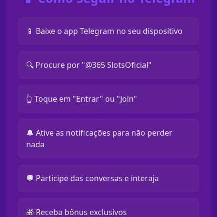
📱 Baixe o app Telegram no seu dispositivo
🔍 Procure por "@365 SlotsOficial"
👆 Toque em "Entrar" ou "Join"
🔔 Ative as notificações para não perder
nada
💬 Participe das conversas e interaja
🎁 Receba bônus exclusivos