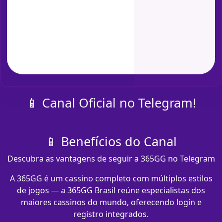
📱 Canal Oficial no Telegram!
📱 Benefícios do Canal
Descubra as vantagens de seguir a 365GG no Telegram
A 365GG é um cassino completo com múltiplos estilos
de jogos — a 365GG Brasil reúne especialistas dos
maiores cassinos do mundo, oferecendo login e
registro integrados.