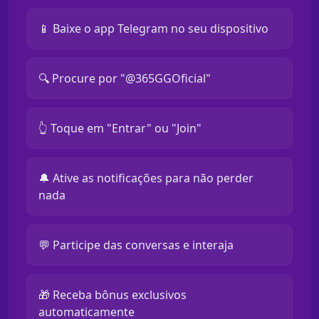
📱 Baixe o app Telegram no seu dispositivo
🔍 Procure por "@365GGOficial"
👆 Toque em "Entrar" ou "Join"
🔔 Ative as notificações para não perder
nada
💬 Participe das conversas e interaja
🎁 Receba bônus exclusivos
automaticamente