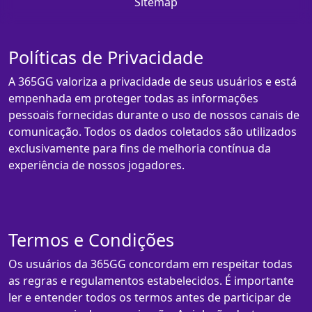
Sitemap
Políticas de Privacidade
A 365GG valoriza a privacidade de seus usuários e está
empenhada em proteger todas as informações
pessoais fornecidas durante o uso de nossos canais de
comunicação. Todos os dados coletados são utilizados
exclusivamente para fins de melhoria contínua da
experiência de nossos jogadores.
Termos e Condições
Os usuários da 365GG concordam em respeitar todas
as regras e regulamentos estabelecidos. É importante
ler e entender todos os termos antes de participar de