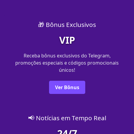
🎁 Bônus Exclusivos
VIP
Receba bônus exclusivos do Telegram,
promoções especiais e códigos promocionais
únicos!
Ver Bônus
📢 Notícias em Tempo Real
24/7