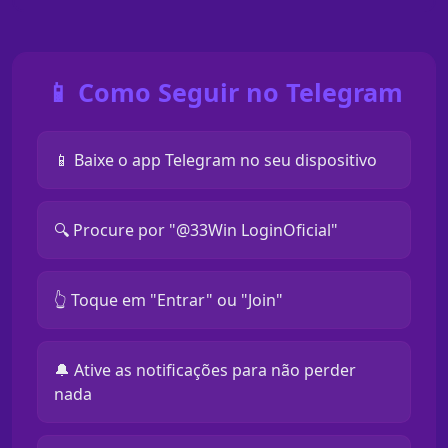
📱 Como Seguir no Telegram
📱 Baixe o app Telegram no seu dispositivo
🔍 Procure por "@33Win LoginOficial"
👆 Toque em "Entrar" ou "Join"
🔔 Ative as notificações para não perder
nada