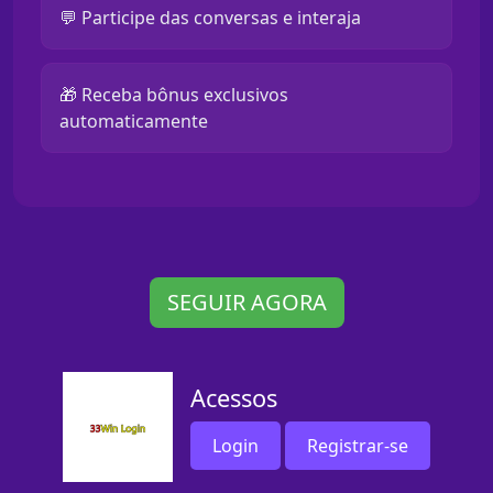
💬 Participe das conversas e interaja
🎁 Receba bônus exclusivos
automaticamente
SEGUIR AGORA
Acessos
Login
Registrar-se