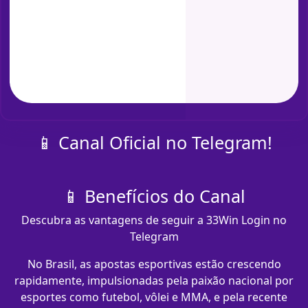
📱 Canal Oficial no Telegram!
📱 Benefícios do Canal
Descubra as vantagens de seguir a 33Win Login no
Telegram
No Brasil, as apostas esportivas estão crescendo
rapidamente, impulsionadas pela paixão nacional por
esportes como futebol, vôlei e MMA, e pela recente