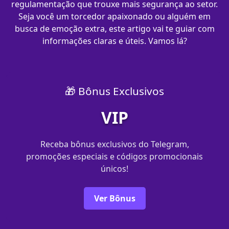
regulamentação que trouxe mais segurança ao setor.
Seja você um torcedor apaixonado ou alguém em
busca de emoção extra, este artigo vai te guiar com
informações claras e úteis. Vamos lá?
🎁 Bônus Exclusivos
VIP
Receba bônus exclusivos do Telegram,
promoções especiais e códigos promocionais
únicos!
Ver Bônus