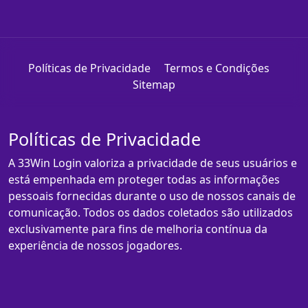
Políticas de Privacidade
Termos e Condições
Sitemap
Políticas de Privacidade
A 33Win Login valoriza a privacidade de seus usuários e
está empenhada em proteger todas as informações
pessoais fornecidas durante o uso de nossos canais de
comunicação. Todos os dados coletados são utilizados
exclusivamente para fins de melhoria contínua da
experiência de nossos jogadores.