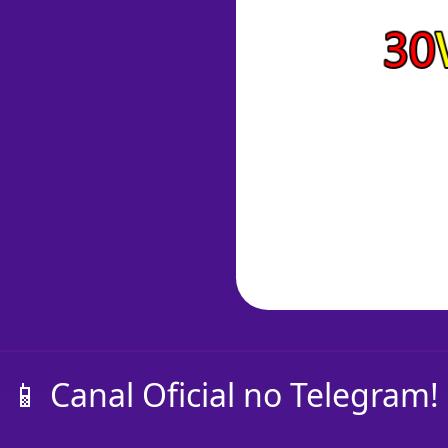
📱 Canal Oficial no Telegram!