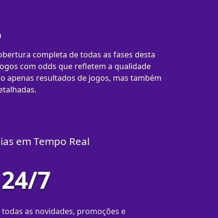
m
obertura completa de todas as fases desta
 jogos com odds que refletem a qualidade
não apenas resultados de jogos, mas também
etalhadas.
cias em Tempo Real
24/7
e todas as novidades, promoções e