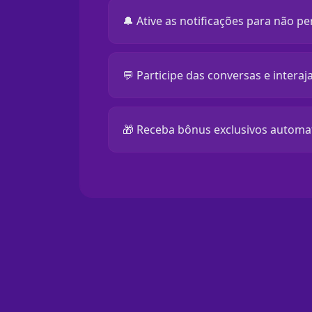
🔔 Ative as notificações para não p
💬 Participe das conversas e interaj
🎁 Receba bônus exclusivos autom