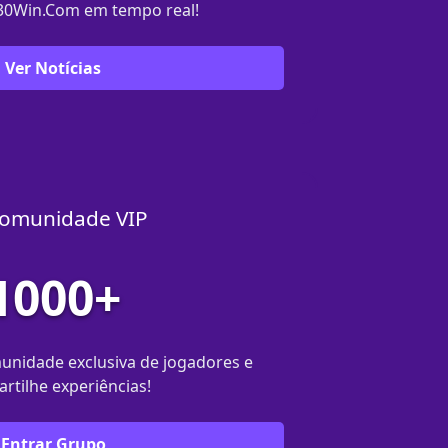
30Win.Com em tempo real!
Ver Notícias
Comunidade VIP
1000+
unidade exclusiva de jogadores e
rtilhe experiências!
Entrar Grupo