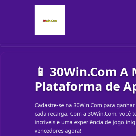
📱 30Win.Com A 
Plataforma de A
Cadastre-se na 30Win.Com para ganhar
cada recarga. Com a 30Win.Com, você 
incríveis e uma experiência de jogo inig
vencedores agora!