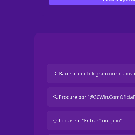
📱 Baixe o app Telegram no seu disp
🔍 Procure por "@30Win.ComOficial
👆 Toque em "Entrar" ou "Join"