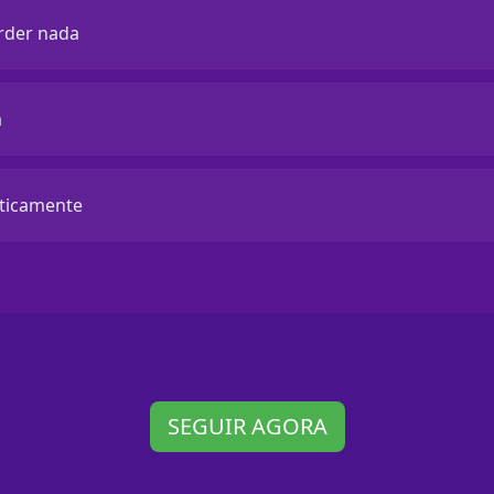
erder nada
a
aticamente
SEGUIR AGORA