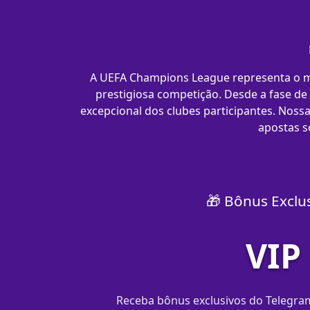
A UEFA Champions League representa o mai
prestigiosa competição. Desde a fase de
excepcional dos clubes participantes. Nos
apostas s
🎁 Bônus Exclu
VIP
Receba bônus exclusivos do Telegra