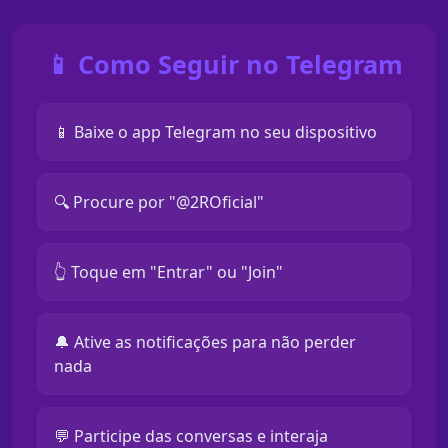
📱 Como Seguir no Telegram
📱 Baixe o app Telegram no seu dispositivo
🔍 Procure por "@2ROficial"
👆 Toque em "Entrar" ou "Join"
🔔 Ative as notificações para não perder
nada
💬 Participe das conversas e interaja