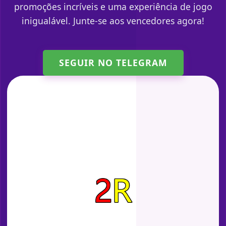
promoções incríveis e uma experiência de jogo
inigualável. Junte-se aos vencedores agora!
SEGUIR NO TELEGRAM