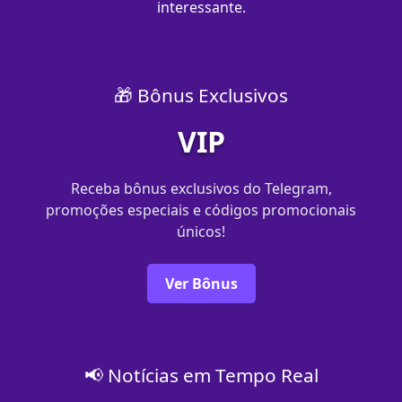
interessante.
🎁 Bônus Exclusivos
VIP
Receba bônus exclusivos do Telegram,
promoções especiais e códigos promocionais
únicos!
Ver Bônus
📢 Notícias em Tempo Real