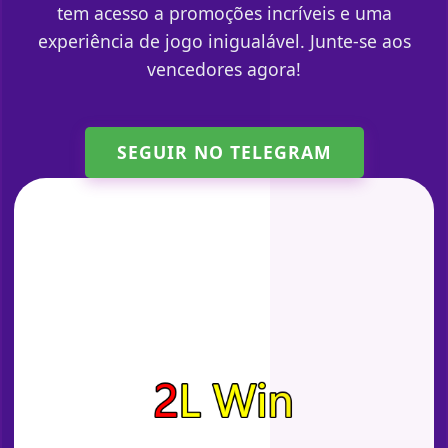
tem acesso a promoções incríveis e uma
experiência de jogo inigualável. Junte-se aos
vencedores agora!
SEGUIR NO TELEGRAM