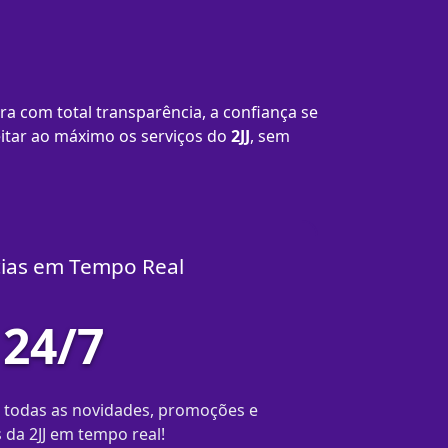
 com total transparência, a confiança se
itar ao máximo os serviços do
2JJ
, sem
cias em Tempo Real
24/7
e todas as novidades, promoções e
 da 2JJ em tempo real!