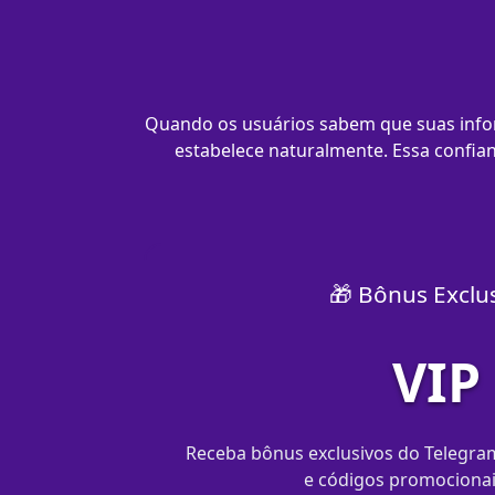
Quando os usuários sabem que suas infor
estabelece naturalmente. Essa confi
🎁 Bônus Exclu
VIP
Receba bônus exclusivos do Telegra
e códigos promocionai