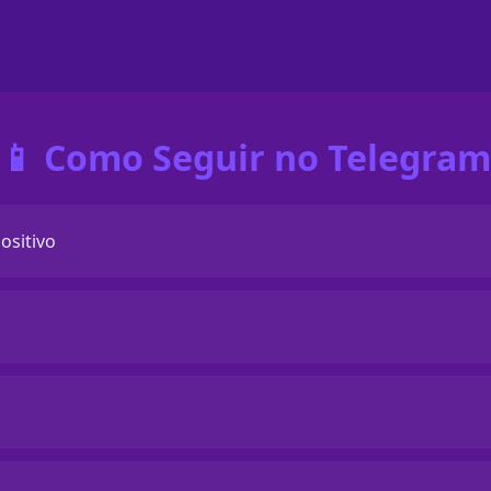
📱 Como Seguir no Telegram
ositivo