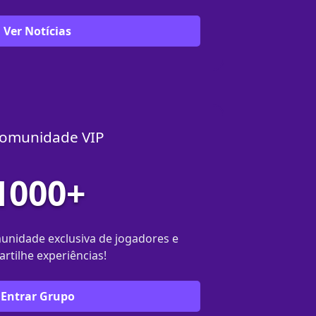
Ver Notícias
Comunidade VIP
1000+
unidade exclusiva de jogadores e
rtilhe experiências!
Entrar Grupo