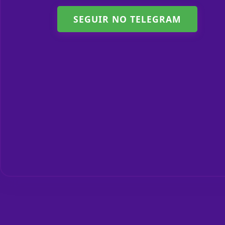
SEGUIR NO TELEGRAM