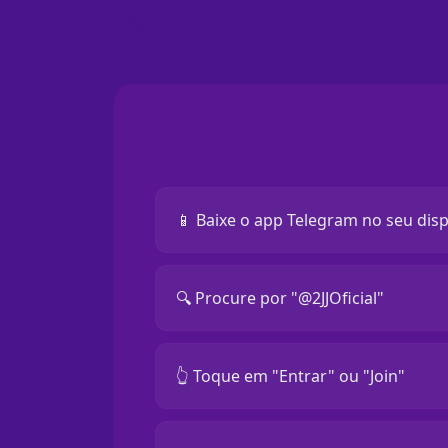
📱 Baixe o app Telegram no seu disp
🔍 Procure por "@2JJOficial"
👆 Toque em "Entrar" ou "Join"