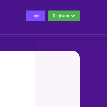
Login
Registrar-se