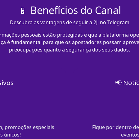
📱 Benefícios do Canal
Descubra as vantagens de seguir a 2JJ no Telegram
mações pessoais estão protegidas e que a plataforma opera
ança é fundamental para que os apostadores possam aprove
preocupações quanto à segurança dos seus dados.
sivos
📢 Notí
m, promoções especiais
Fique por dentro d
s únicos!
eventos