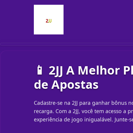
📱 2JJ A Melhor 
de Apostas
Cadastre-se na 2JJ para ganhar bônus n
recarga. Com a 2JJ, você tem acesso a p
experiência de jogo inigualável. Junte-