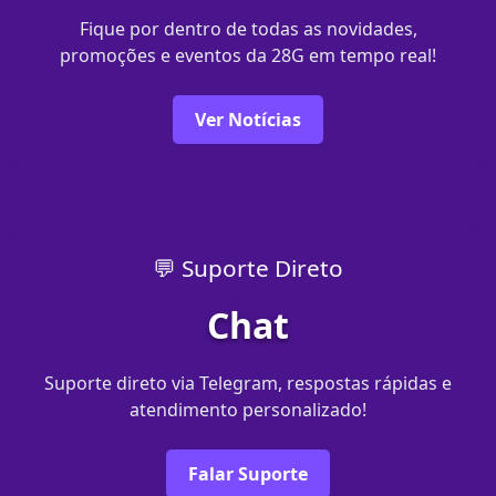
Fique por dentro de todas as novidades,
promoções e eventos da 28G em tempo real!
Ver Notícias
💬 Suporte Direto
Chat
Suporte direto via Telegram, respostas rápidas e
atendimento personalizado!
Falar Suporte