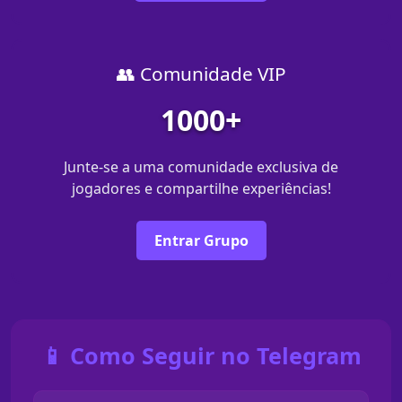
👥 Comunidade VIP
1000+
Junte-se a uma comunidade exclusiva de
jogadores e compartilhe experiências!
Entrar Grupo
📱 Como Seguir no Telegram