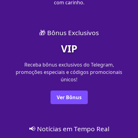
com carinho.
🎁 Bônus Exclusivos
VIP
Receba bônus exclusivos do Telegram,
promoções especiais e códigos promocionais
únicos!
Ver Bônus
📢 Notícias em Tempo Real