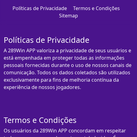
Políticas de Privacidade
Termos e Condições
Sitemap
Políticas de Privacidade
A 289Win APP valoriza a privacidade de seus usuários e
está empenhada em proteger todas as informações
pessoais fornecidas durante o uso de nossos canais de
comunicação. Todos os dados coletados são utilizados
exclusivamente para fins de melhoria contínua da
experiência de nossos jogadores.
Termos e Condições
Os usuários da 289Win APP concordam em respeitar