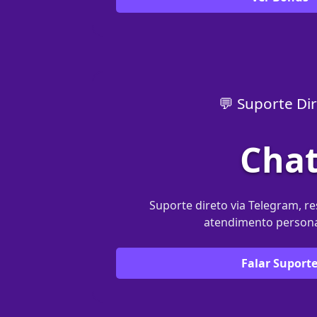
💬 Suporte Di
Cha
Suporte direto via Telegram, r
atendimento persona
Falar Suport