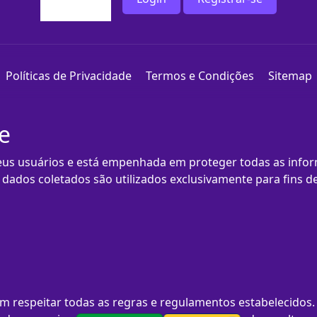
Políticas de Privacidade
Termos e Condições
Sitemap
de
seus usuários e está empenhada em proteger todas as info
dados coletados são utilizados exclusivamente para fins d
respeitar todas as regras e regulamentos estabelecidos. 