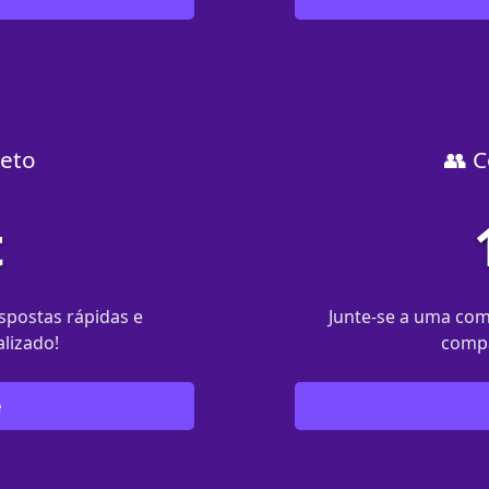
reto
👥 
t
espostas rápidas e
Junte-se a uma com
lizado!
compa
e