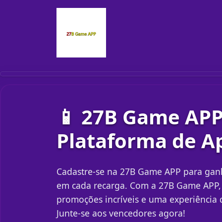
📱 27B Game APP
Plataforma de A
Cadastre-se na 27B Game APP para gan
em cada recarga. Com a 27B Game APP, 
promoções incríveis e uma experiência d
Junte-se aos vencedores agora!