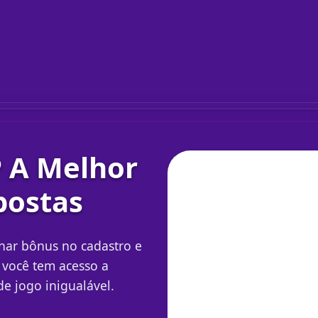
 A Melhor
postas
har bônus no cadastro e
você tem acesso a
e jogo inigualável.