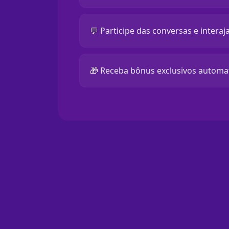
💬 Participe das conversas e interaj
🎁 Receba bônus exclusivos autom