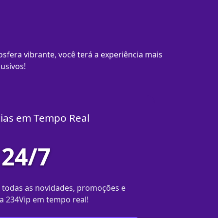
sfera vibrante, você terá a experiência mais
usivos!
cias em Tempo Real
24/7
e todas as novidades, promoções e
a 234Vip em tempo real!