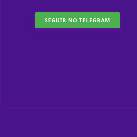
SEGUIR NO TELEGRAM