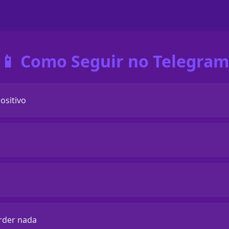
📱 Como Seguir no Telegram
ositivo
erder nada