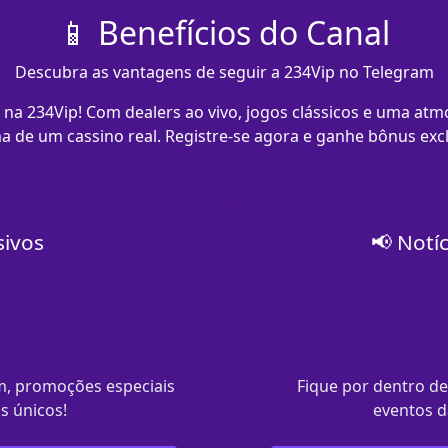
📱 Benefícios do Canal
Descubra as vantagens de seguir a 234Vip no Telegram
a 234Vip! Com dealers ao vivo, jogos clássicos e uma atmo
a de um cassino real. Registre-se agora e ganhe bônus excl
sivos
📢 Notí
m, promoções especiais
Fique por dentro d
s únicos!
eventos d