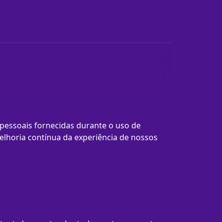
pessoais fornecidas durante o uso de
elhoria contínua da experiência de nossos