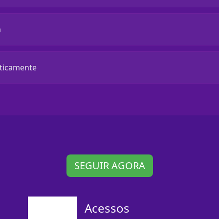
a
aticamente
SEGUIR AGORA
Acessos