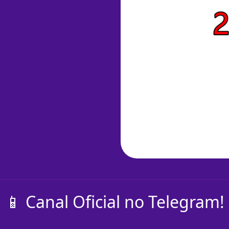
📱 Canal Oficial no Telegram!