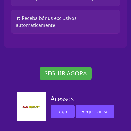
🎁 Receba bônus exclusivos
automaticamente
SEGUIR AGORA
Acessos
Login
Registrar-se