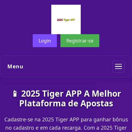
Login
Registrar-se
Menu
📱 2025 Tiger APP A Melhor
Plataforma de Apostas
Cadastre-se na 2025 Tiger APP para ganhar bônus
no cadastro e em cada recarga. Com a 2025 Tiger