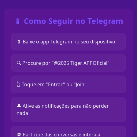
📱 Como Seguir no Telegram
📱 Baixe o app Telegram no seu dispositivo
🔍 Procure por "@2025 Tiger APPOficial"
👆 Toque em "Entrar" ou "Join"
🔔 Ative as notificações para não perder
nada
💬 Participe das conversas e interaja