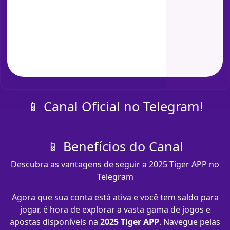
📱 Canal Oficial no Telegram!
📱 Benefícios do Canal
Descubra as vantagens de seguir a 2025 Tiger APP no
Telegram
Agora que sua conta está ativa e você tem saldo para
jogar, é hora de explorar a vasta gama de jogos e
apostas disponíveis na
2025 Tiger APP
. Navegue pelas