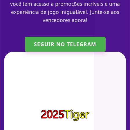
você tem acesso a promoções incríveis e uma
experiência de jogo inigualável. Junte-se aos
vencedores agora!
SEGUIR NO TELEGRAM