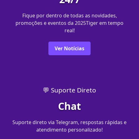
Fique por dentro de todas as novidades,
promoções e eventos da 2025Tiger em tempo
real!
Ver Notícias
💬 Suporte Direto
Chat
Suporte direto via Telegram, respostas rápidas e
atendimento personalizado!