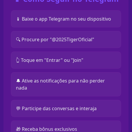
📱 Baixe o app Telegram no seu dispositivo
🔍 Procure por "@2025TigerOficial"
👆 Toque em "Entrar" ou "Join"
🔔 Ative as notificações para não perder
nada
💬 Participe das conversas e interaja
🎁 Receba bônus exclusivos