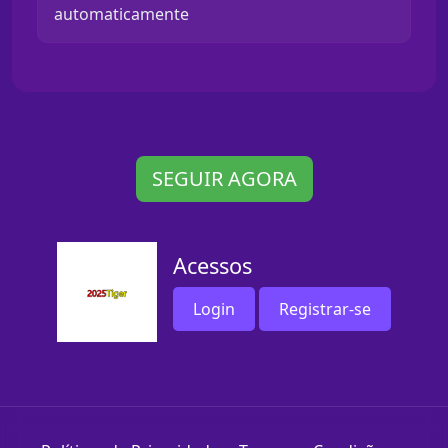
automaticamente
SEGUIR AGORA
Acessos
Login
Registrar-se