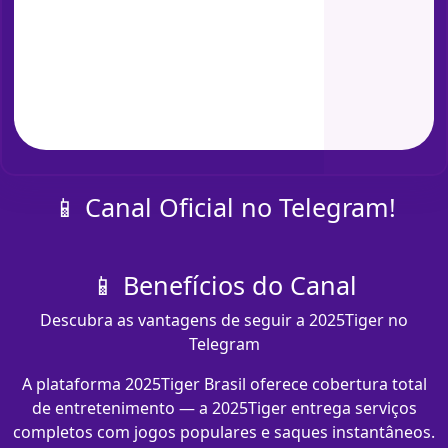
📱 Canal Oficial no Telegram!
📱 Benefícios do Canal
Descubra as vantagens de seguir a 2025Tiger no
Telegram
A plataforma 2025Tiger Brasil oferece cobertura total
de entretenimento — a 2025Tiger entrega serviços
completos com jogos populares e saques instantâneos.