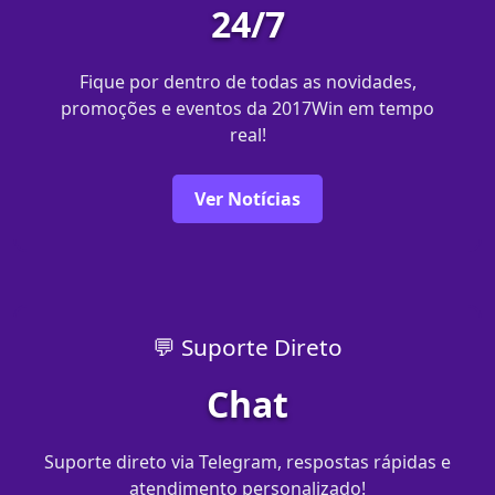
24/7
Fique por dentro de todas as novidades,
promoções e eventos da 2017Win em tempo
real!
Ver Notícias
💬 Suporte Direto
Chat
Suporte direto via Telegram, respostas rápidas e
atendimento personalizado!