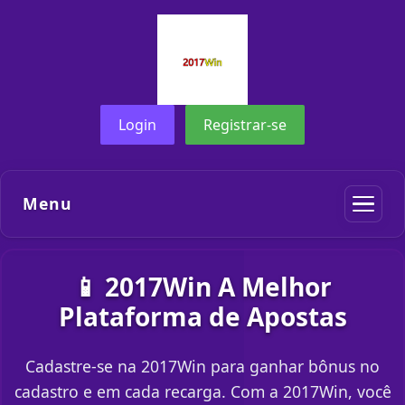
Login
Registrar-se
Menu
📱 2017Win A Melhor
Plataforma de Apostas
Cadastre-se na 2017Win para ganhar bônus no
cadastro e em cada recarga. Com a 2017Win, você