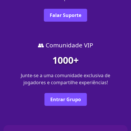
Falar Suporte
👥 Comunidade VIP
1000+
Junte-se a uma comunidade exclusiva de
jogadores e compartilhe experiências!
Entrar Grupo