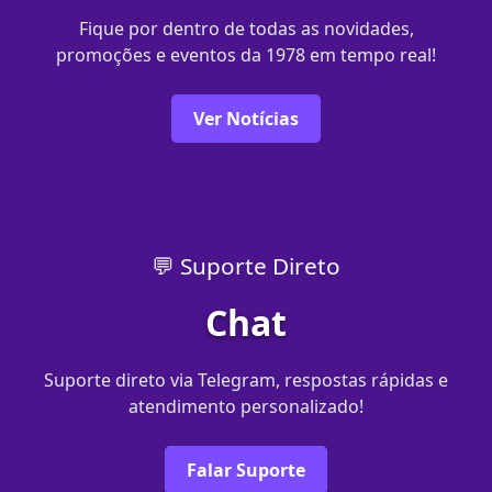
Fique por dentro de todas as novidades,
promoções e eventos da 1978 em tempo real!
Ver Notícias
💬 Suporte Direto
Chat
Suporte direto via Telegram, respostas rápidas e
atendimento personalizado!
Falar Suporte