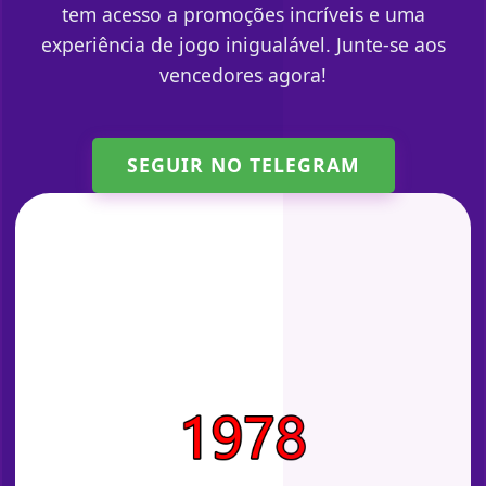
tem acesso a promoções incríveis e uma
experiência de jogo inigualável. Junte-se aos
vencedores agora!
SEGUIR NO TELEGRAM