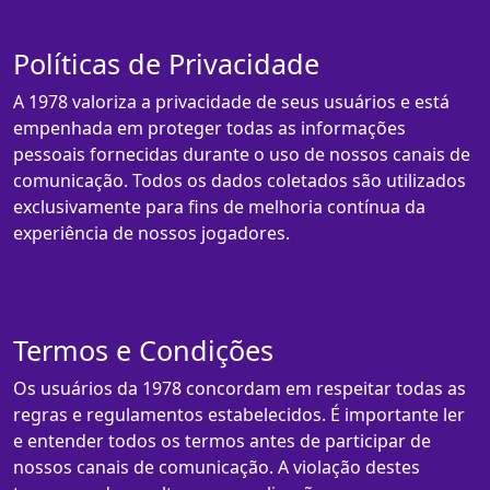
Políticas de Privacidade
A 1978 valoriza a privacidade de seus usuários e está
empenhada em proteger todas as informações
pessoais fornecidas durante o uso de nossos canais de
comunicação. Todos os dados coletados são utilizados
exclusivamente para fins de melhoria contínua da
experiência de nossos jogadores.
Termos e Condições
Os usuários da 1978 concordam em respeitar todas as
regras e regulamentos estabelecidos. É importante ler
e entender todos os termos antes de participar de
nossos canais de comunicação. A violação destes