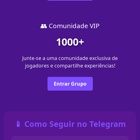
👥 Comunidade VIP
1000+
Junte-se a uma comunidade exclusiva de
jogadores e compartilhe experiências!
Entrar Grupo
📱 Como Seguir no Telegram