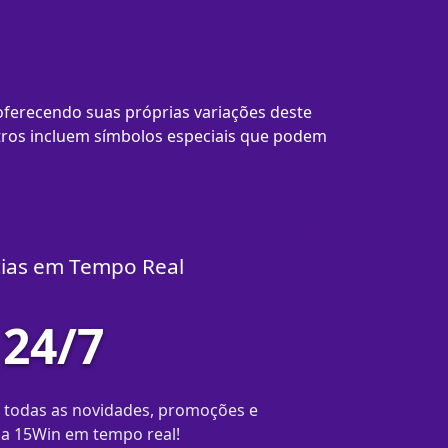
 oferecendo suas próprias variações deste
tros incluem símbolos especiais que podem
cias em Tempo Real
24/7
e todas as novidades, promoções e
a 15Win em tempo real!