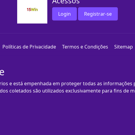
Acessos
Login
Registrar-se
Políticas de Privacidade
Termos e Condições
Sitemap
de
ários e está empenhada em proteger todas as informações 
os coletados são utilizados exclusivamente para fins de m