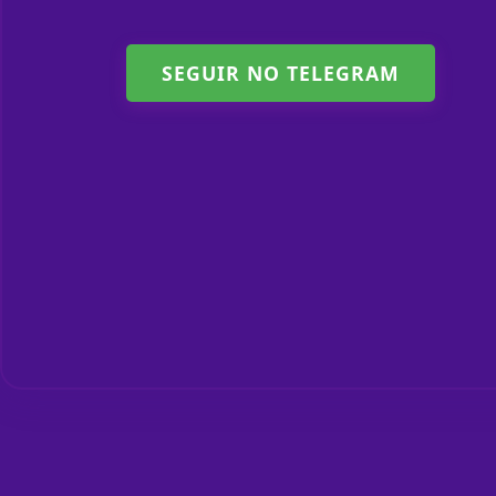
SEGUIR NO TELEGRAM