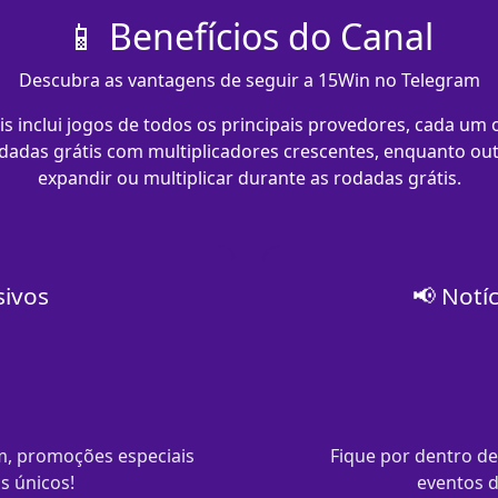
📱 Benefícios do Canal
Descubra as vantagens de seguir a 15Win no Telegram
s inclui jogos de todos os principais provedores, cada um
odadas grátis com multiplicadores crescentes, enquanto ou
expandir ou multiplicar durante as rodadas grátis.
sivos
📢 Notí
m, promoções especiais
Fique por dentro d
s únicos!
eventos d