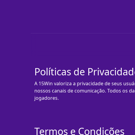
Políticas de Privacida
A 15Win valoriza a privacidade de seus usu
nossos canais de comunicação. Todos os dad
jogadores.
Termos e Condições