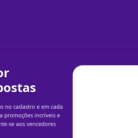
or
postas
s no cadastro e em cada
a promoções incríveis e
unte-se aos vencedores