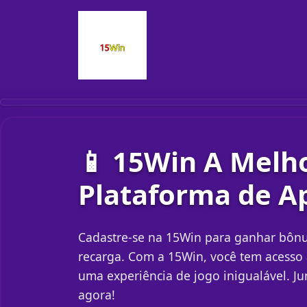
📱 15Win A Melh
Plataforma de A
Cadastre-se na 15Win para ganhar bônu
recarga. Com a 15Win, você tem acesso 
uma experiência de jogo inigualável. J
agora!