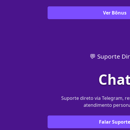
Ver Bônus
💬 Suporte Di
Cha
Suporte direto via Telegram, r
atendimento persona
Falar Suport