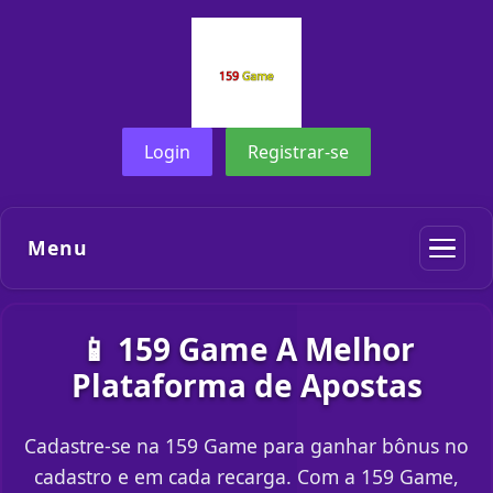
Login
Registrar-se
Menu
📱 159 Game A Melhor
Plataforma de Apostas
Cadastre-se na 159 Game para ganhar bônus no
cadastro e em cada recarga. Com a 159 Game,