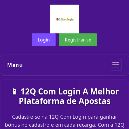
Login
Registrar-se
Menu
📱 12Q Com Login A Melhor
Plataforma de Apostas
Cadastre-se na 12Q Com Login para ganhar
bônus no cadastro e em cada recarga. Com a 12Q