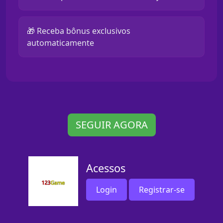
🎁 Receba bônus exclusivos
automaticamente
SEGUIR AGORA
Acessos
Login
Registrar-se