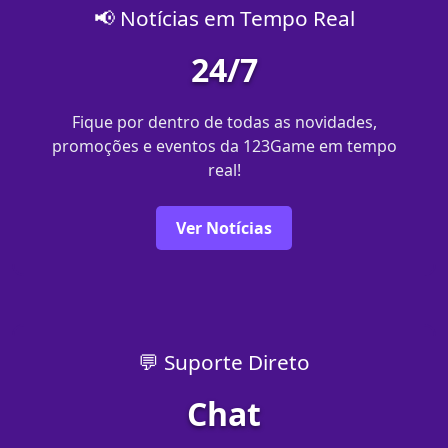
📢 Notícias em Tempo Real
24/7
Fique por dentro de todas as novidades,
promoções e eventos da 123Game em tempo
real!
Ver Notícias
💬 Suporte Direto
Chat