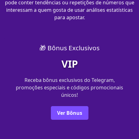
pode conter tendências ou repetições de números que
interessam a quem gosta de usar análises estatísticas
para apostar.
🎁 Bônus Exclusivos
VIP
Receba bônus exclusivos do Telegram,
promoções especiais e códigos promocionais
únicos!
Ver Bônus