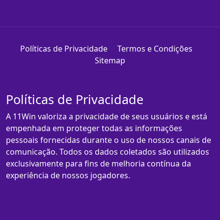
Políticas de Privacidade
Termos e Condições
Sitemap
Políticas de Privacidade
A 11Win valoriza a privacidade de seus usuários e está
empenhada em proteger todas as informações
pessoais fornecidas durante o uso de nossos canais de
comunicação. Todos os dados coletados são utilizados
exclusivamente para fins de melhoria contínua da
experiência de nossos jogadores.