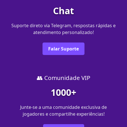
Chat
Suporte direto via Telegram, respostas rápidas e
atendimento personalizado!
Falar Suporte
👥 Comunidade VIP
1000+
Junte-se a uma comunidade exclusiva de
jogadores e compartilhe experiências!