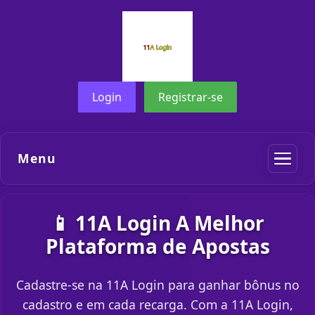
Login
Registrar-se
Menu
📱 11A Login A Melhor
Plataforma de Apostas
Cadastre-se na 11A Login para ganhar bônus no
cadastro e em cada recarga. Com a 11A Login,