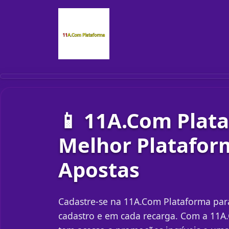
📱 11A.Com Plat
Melhor Platafor
Apostas
Cadastre-se na 11A.Com Plataforma pa
cadastro e em cada recarga. Com a 11A