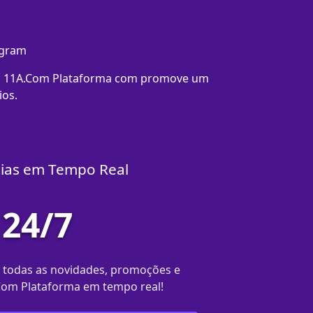
egram
. O 11A.Com Plataforma com​ promove um
ios.
cias em Tempo Real
24/7
e todas as novidades, promoções e
Com Plataforma em tempo real!