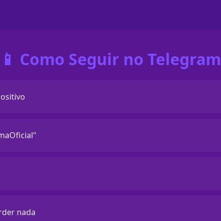
📱 Como Seguir no Telegram
ositivo
maOficial"
erder nada