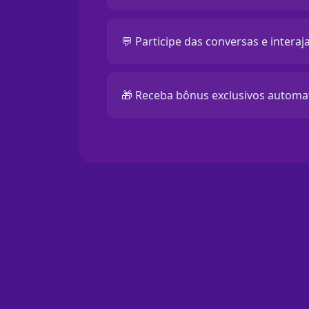
💬 Participe das conversas e interaj
🎁 Receba bônus exclusivos autom