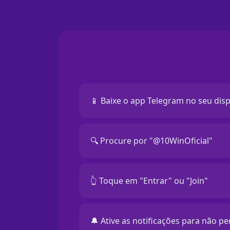
📱 Baixe o app Telegram no seu disp
🔍 Procure por "@10WinOficial"
👆 Toque em "Entrar" ou "Join"
🔔 Ative as notificações para não p