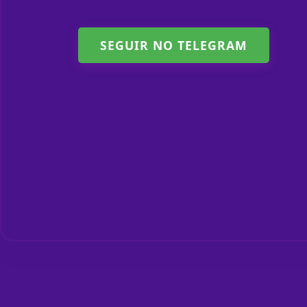
SEGUIR NO TELEGRAM