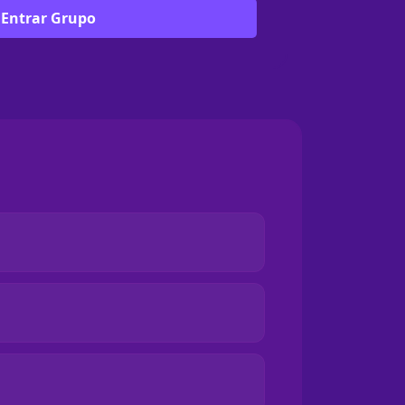
Entrar Grupo