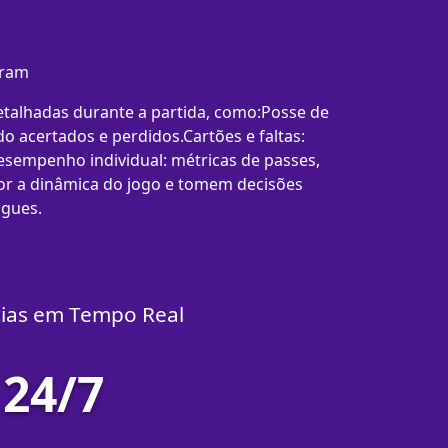
gram
etalhadas durante a partida, como:Posse de
o acertados e perdidos.Cartões e faltas:
.Desempenho individual: métricas de passes,
or a dinâmica do jogo e tomem decisões
agues.
cias em Tempo Real
24/7