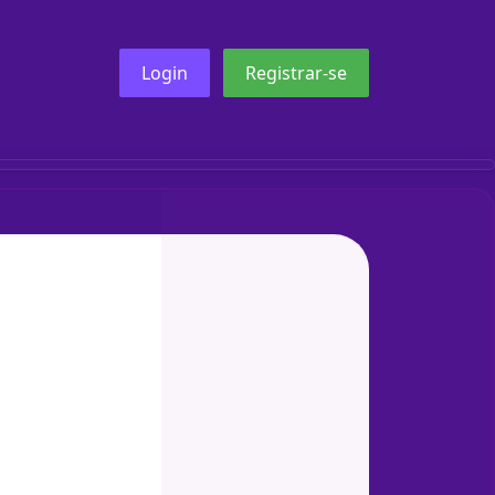
Login
Registrar-se