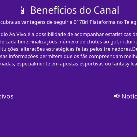
📱 Benefícios do Canal
cubra as vantagens de seguir a 017Brl Plataforma no Tele
io Ao Vivo é a possibilidade de acompanhar estatísticas d
e cada time.Finalizações: número de chutes ao gol, incluind
ituições: alterações estratégicas feitas pelos treinadores
Essas informações permitem que os fãs compreendam melh
madas, especialmente em apostas esportivas ou fantasy le
sivos
📢 Notí