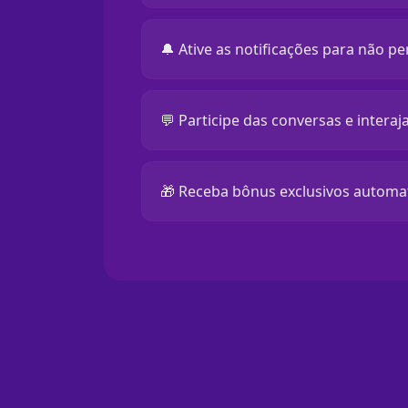
🔔 Ative as notificações para não p
💬 Participe das conversas e interaj
🎁 Receba bônus exclusivos autom