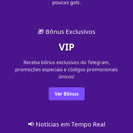
poucos gols.
🎁 Bônus Exclusivos
VIP
Receba bônus exclusivos do Telegram,
promoções especiais e códigos promocionais
únicos!
Ver Bônus
📢 Notícias em Tempo Real