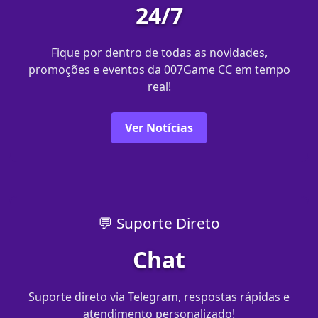
24/7
Fique por dentro de todas as novidades,
promoções e eventos da 007Game CC em tempo
real!
Ver Notícias
💬 Suporte Direto
Chat
Suporte direto via Telegram, respostas rápidas e
atendimento personalizado!