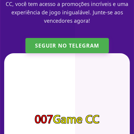
CC, você tem acesso a promoções incríveis e uma
experiência de jogo inigualável. Junte-se aos
vencedores agora!
SEGUIR NO TELEGRAM