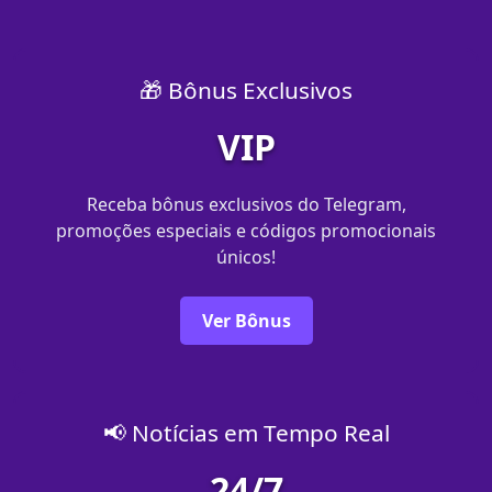
🎁 Bônus Exclusivos
VIP
Receba bônus exclusivos do Telegram,
promoções especiais e códigos promocionais
únicos!
Ver Bônus
📢 Notícias em Tempo Real
24/7