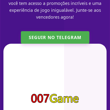
você tem acesso a promoções incríveis e uma
experiência de jogo inigualável. Junte-se aos
vencedores agora!
SEGUIR NO TELEGRAM