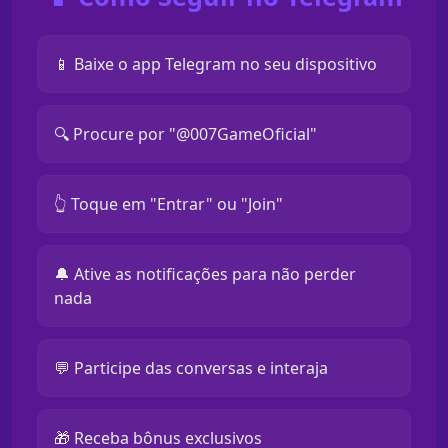
📱 Baixe o app Telegram no seu dispositivo
🔍 Procure por "@007GameOficial"
👆 Toque em "Entrar" ou "Join"
🔔 Ative as notificações para não perder
nada
💬 Participe das conversas e interaja
🎁 Receba bônus exclusivos