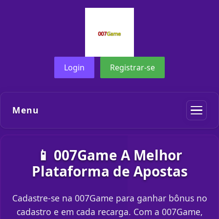
Login
Registrar-se
Menu
📱 007Game A Melhor
Plataforma de Apostas
Cadastre-se na 007Game para ganhar bônus no
cadastro e em cada recarga. Com a 007Game,